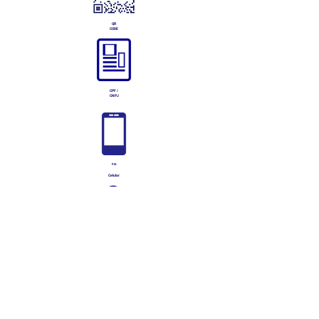
QR
CODE
CPF /
CNPJ
PIX
Celular
Chave
aleatóri
a
E-mail