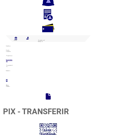
Home
Produtos &
Serviços
Cartões
Conta
corrente
Poupança
Transferênc
ia
Pagament
os
Extrato
Meus
Limites
PIX - TRANSFERIR