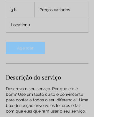
Preços
variados
3 h
3
Preços variados
h
Location 1
Agendar
Descrição do serviço
Descreva o seu serviço. Por que ele é
bom? Use um texto curto e convincente
para contar a todos o seu diferencial. Uma
boa descrição envolve os leitores e faz
com que eles queiram usar o seu serviço.