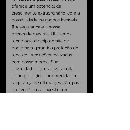
oferece um potencial de
crescimento extraordinário, com a
possibilidade de ganhos incríveis.
🔒 A segurança é a nossa
prioridade máxima. Utilizamos
tecnologia de criptografia de
ponta para garantir a proteção de
todas as transações realizadas
com nossa moeda. Sua
privacidade e seus ativos digitais
estão protegidos por medidas de
segurança de última geração, para
que você possa investir com
tranquilidade.
💡 Nossa equipe de especialistas
altamente qualificados e
experientes está constantemente
trabalhando para inovar e